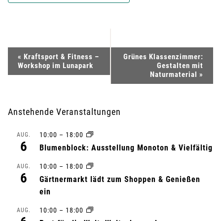
V
«
Kraftsport & Fitness –
Grünes Klassenzimmer:
Workshop im Lunapark
Gestalten mit
e
Naturmaterial
»
r
Anstehende Veranstaltungen
a
10:00
–
18:00
AUG.
n
6
Blumenblock: Ausstellung Monoton & Vielfältig
s
10:00
–
18:00
AUG.
6
Gärtnermarkt lädt zum Shoppen & Genießen
t
ein
a
10:00
–
18:00
AUG.