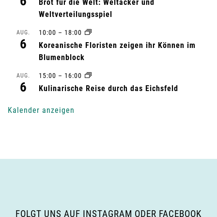
6
l
Brot für die Welt: Weltacker und
Weltverteilungsspiel
t
10:00
–
18:00
AUG.
6
u
Koreanische Floristen zeigen ihr Können im
Blumenblock
n
15:00
–
16:00
AUG.
6
g
Kulinarische Reise durch das Eichsfeld
-
Kalender anzeigen
N
a
v
i
g
FOLGT UNS AUF INSTAGRAM ODER FACEBOOK