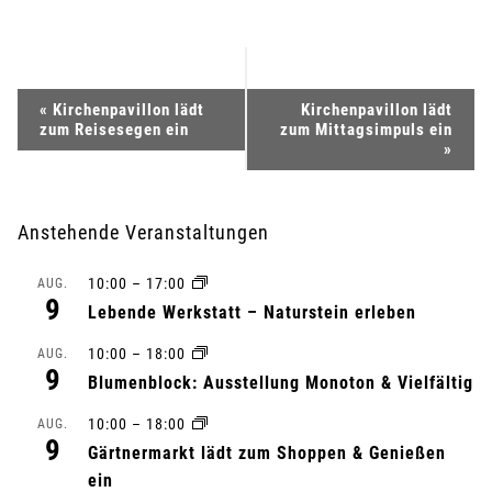
V
«
Kirchenpavillon lädt
Kirchenpavillon lädt
zum Reisesegen ein
zum Mittagsimpuls ein
e
»
r
Anstehende Veranstaltungen
a
10:00
–
17:00
AUG.
n
9
Lebende Werkstatt – Naturstein erleben
s
10:00
–
18:00
AUG.
9
Blumenblock: Ausstellung Monoton & Vielfältig
t
10:00
–
18:00
AUG.
a
9
Gärtnermarkt lädt zum Shoppen & Genießen
l
ein