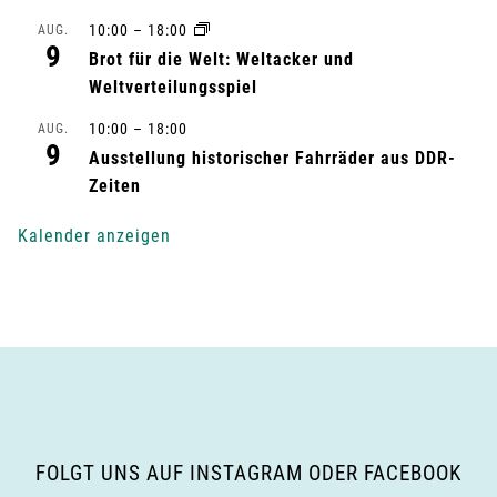
10:00
–
18:00
AUG.
t
9
Brot für die Welt: Weltacker und
u
Weltverteilungsspiel
n
10:00
–
18:00
AUG.
9
Ausstellung historischer Fahrräder aus DDR-
g
Zeiten
-
Kalender anzeigen
N
a
v
i
g
FOLGT UNS AUF INSTAGRAM ODER FACEBOOK