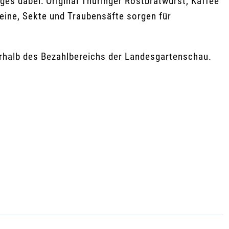
iges dabei: Original Thüringer Rostbratwurst, Kaffee
eine, Sekte und Traubensäfte sorgen für
erhalb des Bezahlbereichs der Landesgartenschau.