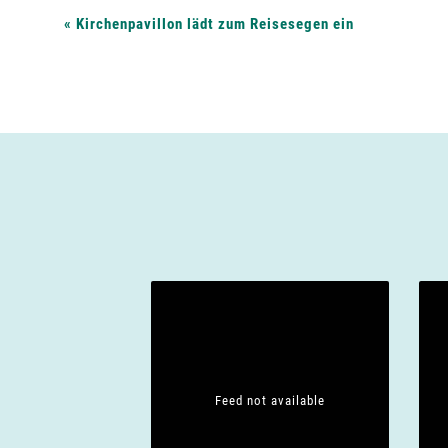
V
«
Kirchenpavillon lädt zum Reisesegen ein
e
r
a
n
s
t
Feed not available
a