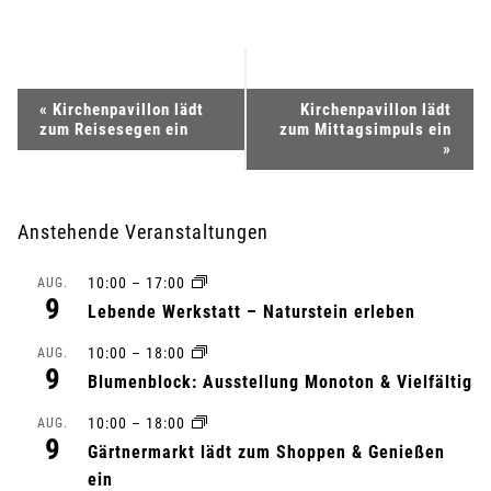
V
«
Kirchenpavillon lädt
Kirchenpavillon lädt
zum Reisesegen ein
zum Mittagsimpuls ein
e
»
r
Anstehende Veranstaltungen
a
10:00
–
17:00
AUG.
n
9
Lebende Werkstatt – Naturstein erleben
s
10:00
–
18:00
AUG.
9
Blumenblock: Ausstellung Monoton & Vielfältig
t
10:00
–
18:00
AUG.
a
9
Gärtnermarkt lädt zum Shoppen & Genießen
l
ein