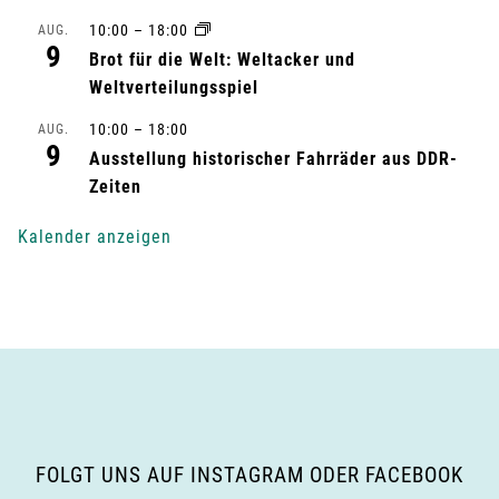
10:00
–
18:00
AUG.
t
9
Brot für die Welt: Weltacker und
u
Weltverteilungsspiel
n
10:00
–
18:00
AUG.
9
Ausstellung historischer Fahrräder aus DDR-
g
Zeiten
-
Kalender anzeigen
N
a
v
i
g
FOLGT UNS AUF INSTAGRAM ODER FACEBOOK