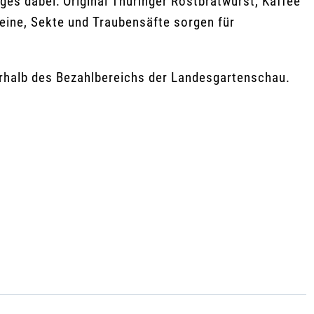
iges dabei: Original Thüringer Rostbratwurst, Kaffee
eine, Sekte und Traubensäfte sorgen für
erhalb des Bezahlbereichs der Landesgartenschau.