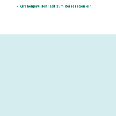
V
«
Kirchenpavillon lädt zum Reisesegen ein
e
r
a
n
s
t
a