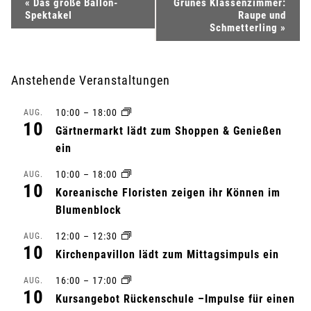
V
«
Das große Ballon-
Grünes Klassenzimmer:
Spektakel
Raupe und
e
Schmetterling
»
r
Anstehende Veranstaltungen
a
10:00
–
18:00
AUG.
n
10
Gärtnermarkt lädt zum Shoppen & Genießen
s
ein
10:00
–
18:00
t
AUG.
10
Koreanische Floristen zeigen ihr Können im
a
Blumenblock
l
12:00
–
12:30
AUG.
10
Kirchenpavillon lädt zum Mittagsimpuls ein
t
16:00
–
17:00
AUG.
10
u
Kursangebot Rückenschule –Impulse für einen