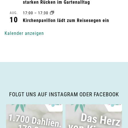
starken Rücken im Gartenalltag
n
17:00
–
17:30
AUG.
10
g
Kirchenpavillon lädt zum Reisesegen ein
-
Kalender anzeigen
N
a
v
i
g
FOLGT UNS AUF INSTAGRAM ODER FACEBOOK
a
t