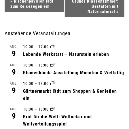
V
«
Kirchenpavillon lädt
Grünes Klassenzimmer:
zum Reisesegen ein
Gestalten mit
e
Naturmaterial
»
r
Anstehende Veranstaltungen
a
10:00
–
17:00
AUG.
n
9
Lebende Werkstatt – Naturstein erleben
s
10:00
–
18:00
AUG.
9
Blumenblock: Ausstellung Monoton & Vielfältig
t
10:00
–
18:00
AUG.
a
9
Gärtnermarkt lädt zum Shoppen & Genießen
l
ein
10:00
–
18:00
AUG.
t
9
Brot für die Welt: Weltacker und
u
Weltverteilungsspiel