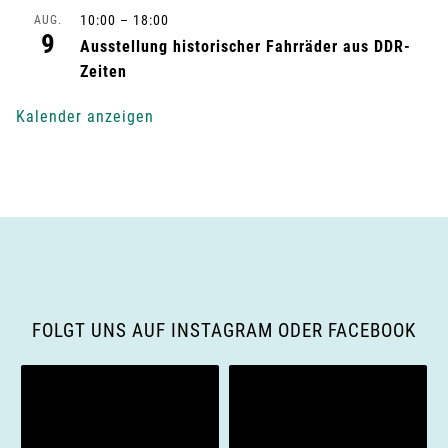
n
10:00
–
18:00
AUG.
9
Ausstellung historischer Fahrräder aus DDR-
g
Zeiten
-
Kalender anzeigen
N
a
v
i
g
FOLGT UNS AUF INSTAGRAM ODER FACEBOOK
a
t