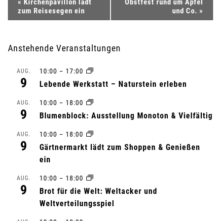
V
«
Kirchenpavillon lädt
Obstfest rund um Apfel
zum Reisesegen ein
und Co.
»
e
r
Anstehende Veranstaltungen
a
10:00
–
17:00
AUG.
9
n
Lebende Werkstatt – Naturstein erleben
10:00
–
18:00
s
AUG.
9
Blumenblock: Ausstellung Monoton & Vielfältig
t
10:00
–
18:00
AUG.
9
a
Gärtnermarkt lädt zum Shoppen & Genießen
ein
l
10:00
–
18:00
AUG.
9
t
Brot für die Welt: Weltacker und
Weltverteilungsspiel
u