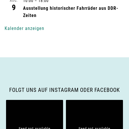
10:00
–
18:00
AUG.
9
n
Ausstellung historischer Fahrräder aus DDR-
Zeiten
g
Kalender anzeigen
-
N
a
v
i
FOLGT UNS AUF INSTAGRAM ODER FACEBOOK
g
a
t
Feed not available
Feed not available