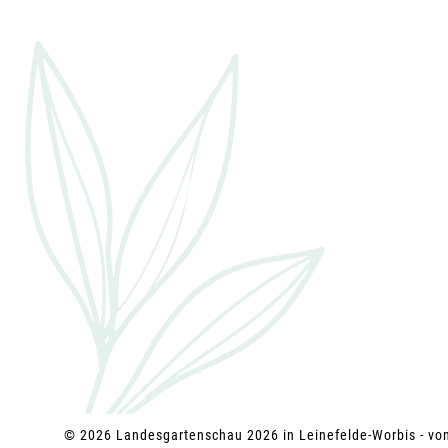
i
g
a
t
i
o
n
© 2026 Landesgartenschau 2026 in Leinefelde-Worbis - v