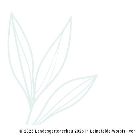
i
g
a
t
i
o
n
© 2026 Landesgartenschau 2026 in Leinefelde-Worbis - v