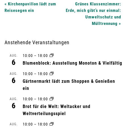
V
«
Kirchenpavillon lädt zum
Grünes Klassenzimmer:
Reisesegen ein
Erde, mich gibt’s nur einmal:
e
Umweltschutz und
Mülltrennung
»
r
a
Anstehende Veranstaltungen
n
10:00
–
18:00
AUG.
6
Blumenblock: Ausstellung Monoton & Vielfältig
s
10:00
–
18:00
AUG.
t
6
Gärtnermarkt lädt zum Shoppen & Genießen
ein
a
10:00
–
18:00
AUG.
l
6
Brot für die Welt: Weltacker und
t
Weltverteilungsspiel
10:00
–
18:00
AUG.