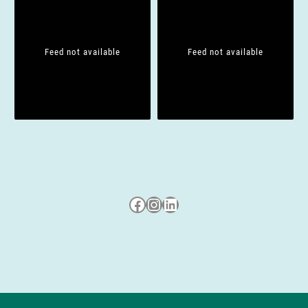
i
o
Feed not available
Feed not available
n
Besuche uns auf Facebook
Besuche uns auf Instagram
LinkedIn