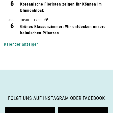
u
6
Koreanische Floristen zeigen ihr Können im
n
Blumenblock
g
10:30
–
12:00
AUG.
6
Grünes Klassenzimmer: Wir entdecken unsere
-
heimischen Pflanzen
N
Kalender anzeigen
a
v
i
g
a
FOLGT UNS AUF INSTAGRAM ODER FACEBOOK
t