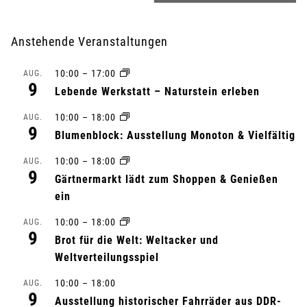
r
Anstehende Veranstaltungen
a
10:00
–
17:00
AUG.
n
9
Lebende Werkstatt – Naturstein erleben
s
10:00
–
18:00
AUG.
9
Blumenblock: Ausstellung Monoton & Vielfältig
t
10:00
–
18:00
AUG.
a
9
Gärtnermarkt lädt zum Shoppen & Genießen
l
ein
10:00
–
18:00
AUG.
t
9
Brot für die Welt: Weltacker und
u
Weltverteilungsspiel
n
10:00
–
18:00
AUG.
9
Ausstellung historischer Fahrräder aus DDR-