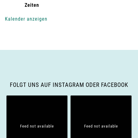
g
Zeiten
-
Kalender anzeigen
N
a
v
i
g
FOLGT UNS AUF INSTAGRAM ODER FACEBOOK
a
t
i
Feed not available
Feed not available