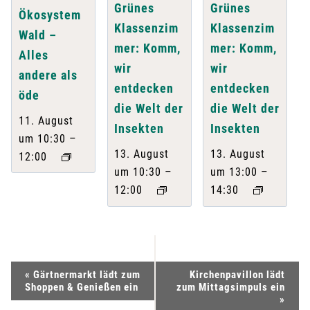
Grünes
Grünes
Ökosystem
Klassenzim
Klassenzim
Wald –
mer: Komm,
mer: Komm,
Alles
wir
wir
andere als
entdecken
entdecken
öde
die Welt der
die Welt der
11. August
Insekten
Insekten
–
um 10:30
13. August
13. August
12:00
–
–
um 10:30
um 13:00
12:00
14:30
V
«
Gärtnermarkt lädt zum
Kirchenpavillon lädt
Shoppen & Genießen ein
zum Mittagsimpuls ein
e
»