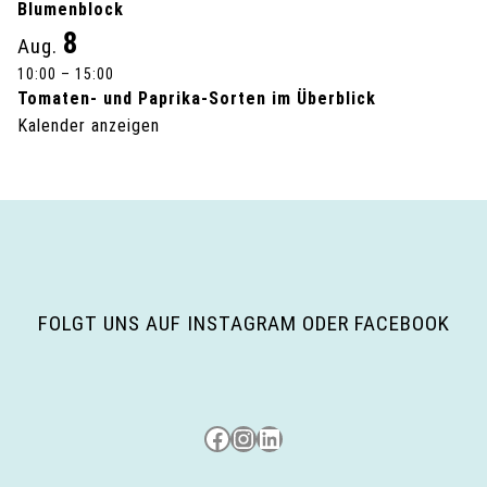
g
Blumenblock
8
Aug.
-
10:00
–
15:00
Tomaten- und Paprika-Sorten im Überblick
N
Kalender anzeigen
a
v
i
g
FOLGT UNS AUF INSTAGRAM ODER FACEBOOK
a
t
i
Besuche uns auf Facebook
Besuche uns auf Instagram
LinkedIn
o