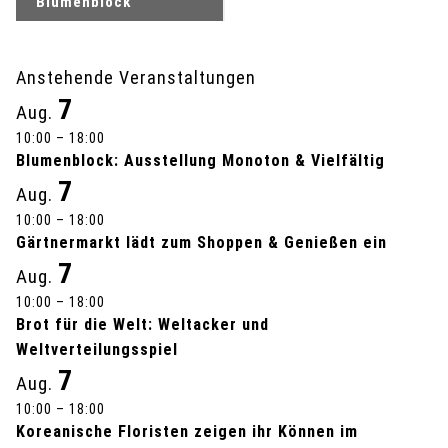
Blumenblock
r
a
Anstehende Veranstaltungen
7
Aug.
n
10:00
–
18:00
s
Blumenblock: Ausstellung Monoton & Vielfältig
7
Aug.
t
10:00
–
18:00
a
Gärtnermarkt lädt zum Shoppen & Genießen ein
7
Aug.
l
10:00
–
18:00
Brot für die Welt: Weltacker und
t
Weltverteilungsspiel
u
7
Aug.
10:00
–
18:00
n
Koreanische Floristen zeigen ihr Können im