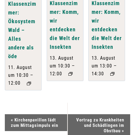
Klassenzim
Klassenzim
Klassenzim
mer: Komm,
mer: Komm,
mer:
wir
wir
Ökosystem
entdecken
entdecken
Wald –
die Welt der
die Welt der
Alles
Insekten
Insekten
andere als
öde
13. August
13. August
–
–
um 10:30
um 13:00
11. August
12:00
14:30
–
um 10:30
12:00
V
«
Kirchenpavillon lädt
Vortrag zu Krankheiten
zum Mittagsimpuls ein
und Schädlingen im
e
Obstbau
»