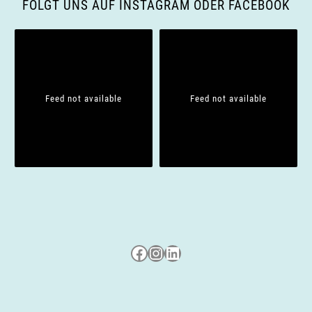
g
FOLGT UNS AUF INSTAGRAM ODER FACEBOOK
a
t
i
Feed not available
Feed not available
o
n
Besuche uns auf Facebook
Besuche uns auf Instagram
LinkedIn