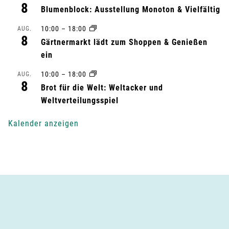
8
Blumenblock: Ausstellung Monoton & Vielfältig
l
10:00
–
18:00
AUG.
t
8
Gärtnermarkt lädt zum Shoppen & Genießen
ein
u
10:00
–
18:00
AUG.
n
8
Brot für die Welt: Weltacker und
g
Weltverteilungsspiel
-
Kalender anzeigen
N
a
v
i