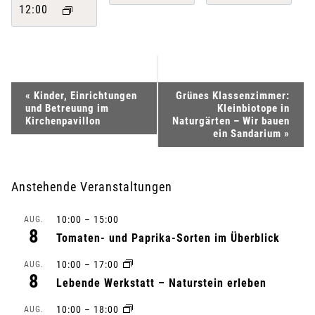
12:00
V
«
Kinder, Einrichtungen
Grünes Klassenzimmer:
und Betreuung im
Kleinbiotope in
e
Kirchenpavillon
Naturgärten – Wir bauen
ein Sandarium
»
r
a
Anstehende Veranstaltungen
n
10:00
–
15:00
AUG.
8
Tomaten- und Paprika-Sorten im Überblick
s
10:00
–
17:00
AUG.
t
8
Lebende Werkstatt – Naturstein erleben
a
10:00
–
18:00
AUG.