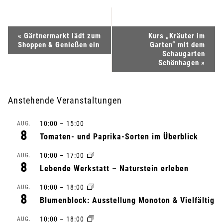
V
«
Gärtnermarkt lädt zum
Kurs „Kräuter im
Shoppen & Genießen ein
Garten“ mit dem
e
Schaugarten
Schönhagen
»
r
a
Anstehende Veranstaltungen
n
10:00
–
15:00
AUG.
8
Tomaten- und Paprika-Sorten im Überblick
s
10:00
–
17:00
AUG.
t
8
Lebende Werkstatt – Naturstein erleben
a
10:00
–
18:00
AUG.
8
Blumenblock: Ausstellung Monoton & Vielfältig
l
10:00
–
18:00
AUG.