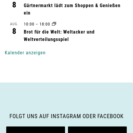
t
8
Gärtnermarkt lädt zum Shoppen & Genießen
ein
u
10:00
–
18:00
AUG.
n
8
Brot für die Welt: Weltacker und
g
Weltverteilungsspiel
-
Kalender anzeigen
N
a
v
i
g
FOLGT UNS AUF INSTAGRAM ODER FACEBOOK
a