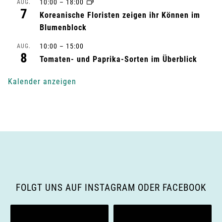
t
10:00
–
18:00
AUG.
7
Koreanische Floristen zeigen ihr Können im
u
Blumenblock
n
10:00
–
15:00
AUG.
8
Tomaten- und Paprika-Sorten im Überblick
g
Kalender anzeigen
-
N
a
v
i
FOLGT UNS AUF INSTAGRAM ODER FACEBOOK
g
a