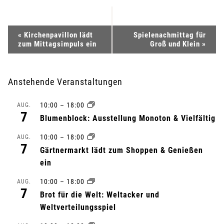
V
«
Kirchenpavillon lädt
Spielenachmittag für
zum Mittagsimpuls ein
Groß und Klein
»
e
r
Anstehende Veranstaltungen
a
10:00
–
18:00
AUG.
7
n
Blumenblock: Ausstellung Monoton & Vielfältig
10:00
–
18:00
s
AUG.
7
Gärtnermarkt lädt zum Shoppen & Genießen
t
ein
a
10:00
–
18:00
AUG.
7
Brot für die Welt: Weltacker und
l
Weltverteilungsspiel