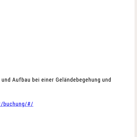
e und Aufbau bei einer Gelän­debegehung und
er/buchung/#/