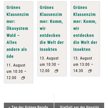
Grünes
Grünes
Grünes
Klassenzim
Klassenzim
Klassenzim
mer:
mer: Komm,
mer: Komm,
Ökosystem
wir
wir
Wald –
entdecken
entdecken
Alles
die Welt der
die Welt der
andere als
Insekten
Insekten
öde
13. August
13. August
–
–
um 10:30
um 13:00
11. August
12:00
14:30
–
um 10:30
12:00
V
«
Tag der Grünen Berufe
Vielfalt vor der Haustür