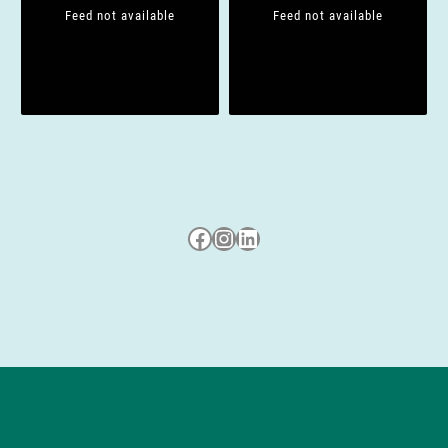
i
Feed not available
Feed not available
o
n
Besuche uns auf Facebook
Besuche uns auf Instagram
LinkedIn