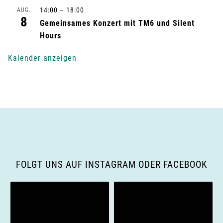
n
14:00
–
18:00
AUG.
8
Gemeinsames Konzert mit TM6 und Silent
g
Hours
-
Kalender anzeigen
N
a
v
i
g
FOLGT UNS AUF INSTAGRAM ODER FACEBOOK
a
t