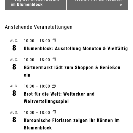
im Blumenblock
»
e
r
Anstehende Veranstaltungen
a
10:00
–
18:00
AUG.
8
n
Blumenblock: Ausstellung Monoton & Vielfältig
10:00
–
18:00
s
AUG.
8
Gärtnermarkt lädt zum Shoppen & Genießen
t
ein
a
10:00
–
18:00
AUG.
8
Brot für die Welt: Weltacker und
l
Weltverteilungsspiel
t
10:00
–
18:00
AUG.
8
Koreanische Floristen zeigen ihr Können im
u
Blumenblock