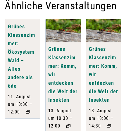
Ähnliche Veranstaltungen
Grünes
Klassenzim
mer:
Grünes
Grünes
Ökosystem
Klassenzim
Klassenzim
Wald –
mer: Komm,
mer: Komm,
Alles
wir
wir
andere als
entdecken
entdecken
öde
die Welt der
die Welt der
11. August
Insekten
Insekten
–
um 10:30
13. August
13. August
12:00
–
–
um 10:30
um 13:00
12:00
14:30