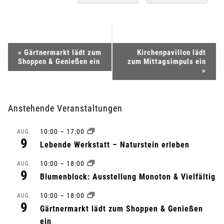
V
«
Gärtnermarkt lädt zum
Kirchenpavillon lädt
Shoppen & Genießen ein
zum Mittagsimpuls ein
e
»
r
Anstehende Veranstaltungen
a
10:00
–
17:00
AUG.
n
9
Lebende Werkstatt – Naturstein erleben
s
10:00
–
18:00
AUG.
9
Blumenblock: Ausstellung Monoton & Vielfältig
t
10:00
–
18:00
AUG.
a
9
Gärtnermarkt lädt zum Shoppen & Genießen
ein