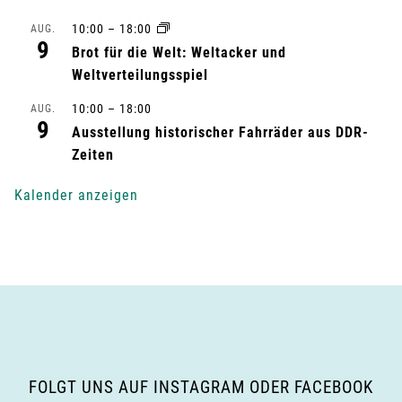
l
10:00
–
18:00
AUG.
t
9
Brot für die Welt: Weltacker und
u
Weltverteilungsspiel
n
10:00
–
18:00
AUG.
9
Ausstellung historischer Fahrräder aus DDR-
g
Zeiten
-
Kalender anzeigen
N
a
v
i
g
FOLGT UNS AUF INSTAGRAM ODER FACEBOOK