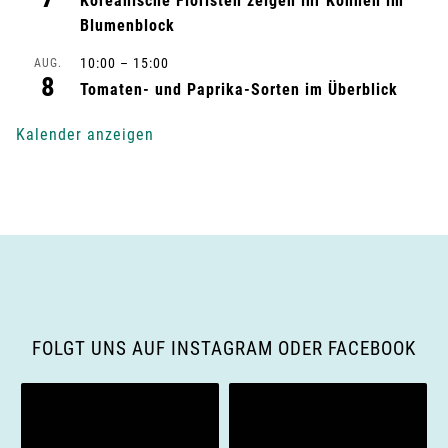
Koreanische Floristen zeigen ihr Können im
u
Blumenblock
n
10:00
–
15:00
AUG.
8
Tomaten- und Paprika-Sorten im Überblick
g
Kalender anzeigen
-
N
a
v
i
FOLGT UNS AUF INSTAGRAM ODER FACEBOOK
g
a