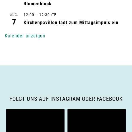
Blumenblock
n
12:00
–
12:30
AUG.
7
g
Kirchenpavillon lädt zum Mittagsimpuls ein
-
Kalender anzeigen
N
a
v
i
g
FOLGT UNS AUF INSTAGRAM ODER FACEBOOK
a
t