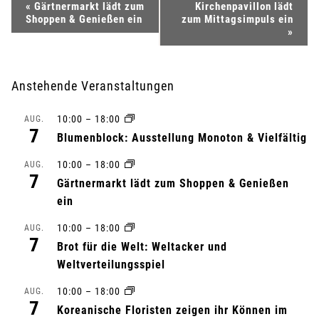
V
«
Gärtnermarkt lädt zum
Kirchenpavillon lädt
Shoppen & Genießen ein
zum Mittagsimpuls ein
e
»
r
Anstehende Veranstaltungen
a
10:00
–
18:00
AUG.
n
7
Blumenblock: Ausstellung Monoton & Vielfältig
s
10:00
–
18:00
AUG.
7
Gärtnermarkt lädt zum Shoppen & Genießen
t
ein
a
10:00
–
18:00
AUG.
7
l
Brot für die Welt: Weltacker und
Weltverteilungsspiel
t
10:00
–
18:00
AUG.
7
u
Koreanische Floristen zeigen ihr Können im