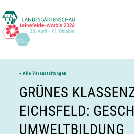
Zum
Inhalt
springen
« Alle Veranstaltungen
GRÜNES KLASSEN
EICHSFELD: GESC
UMWELTBILDUNG