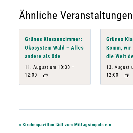
Ähnliche Veranstaltungen
Grünes Klassenzimmer:
Grünes Kl
Ökosystem Wald – Alles
Komm, wir
andere als öde
die Welt d
–
11. August um 10:30
13. August 
12:00
12:00
V
«
Kirchenpavillon lädt zum Mittagsimpuls ein