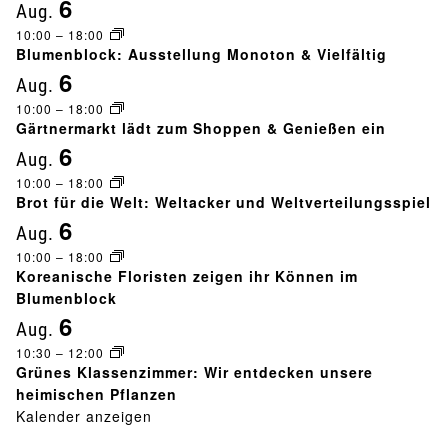
6
Aug.
n
10:00
–
18:00
Blumenblock: Ausstellung Monoton & Vielfältig
6
s
Aug.
10:00
–
18:00
t
Gärtnermarkt lädt zum Shoppen & Genießen ein
6
Aug.
a
10:00
–
18:00
Brot für die Welt: Weltacker und Weltverteilungsspiel
l
6
Aug.
t
10:00
–
18:00
Koreanische Floristen zeigen ihr Können im
u
Blumenblock
6
Aug.
n
10:30
–
12:00
Grünes Klassenzimmer: Wir entdecken unsere
g
heimischen Pflanzen
Kalender anzeigen
-