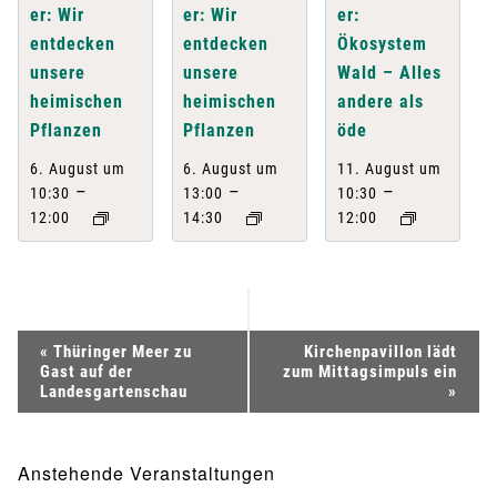
er: Wir
er: Wir
er:
entdecken
entdecken
Ökosystem
unsere
unsere
Wald – Alles
heimischen
heimischen
andere als
Pflanzen
Pflanzen
öde
6. August um
6. August um
11. August um
–
–
–
10:30
13:00
10:30
12:00
14:30
12:00
V
«
Thüringer Meer zu
Kirchenpavillon lädt
Gast auf der
zum Mittagsimpuls ein
e
Landesgartenschau
»
r
Anstehende Veranstaltungen
a