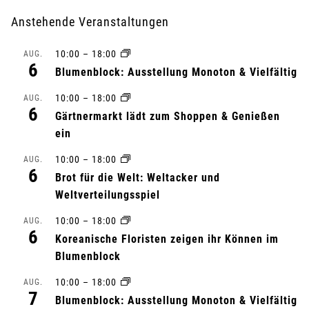
r
Anstehende Veranstaltungen
a
10:00
–
18:00
AUG.
n
6
Blumenblock: Ausstellung Monoton & Vielfältig
s
10:00
–
18:00
AUG.
6
Gärtnermarkt lädt zum Shoppen & Genießen
t
ein
a
10:00
–
18:00
AUG.
6
l
Brot für die Welt: Weltacker und
Weltverteilungsspiel
t
10:00
–
18:00
AUG.
6
u
Koreanische Floristen zeigen ihr Können im
Blumenblock
n
10:00
–
18:00
AUG.
7
g
Blumenblock: Ausstellung Monoton & Vielfältig