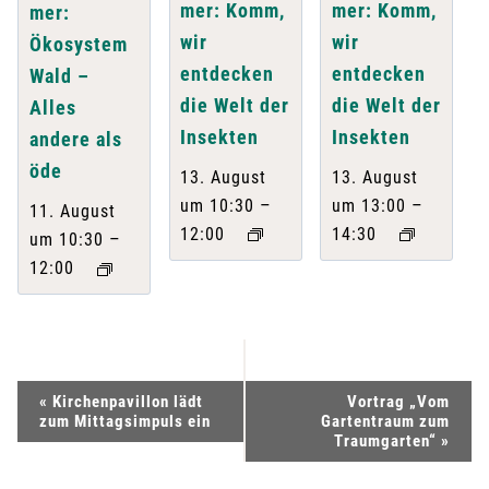
mer: Komm,
mer: Komm,
mer:
wir
wir
Ökosystem
entdecken
entdecken
Wald –
die Welt der
die Welt der
Alles
Insekten
Insekten
andere als
öde
13. August
13. August
–
–
um 10:30
um 13:00
11. August
12:00
14:30
–
um 10:30
12:00
V
«
Kirchenpavillon lädt
Vortrag „Vom
zum Mittagsimpuls ein
Gartentraum zum
e
Traumgarten“
»