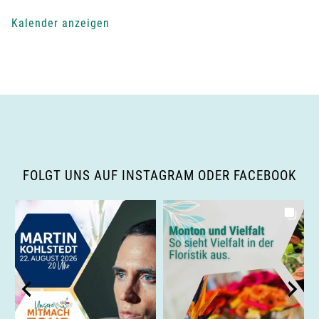
-
Kalender anzeigen
N
a
v
i
g
FOLGT UNS AUF INSTAGRAM ODER FACEBOOK
a
t
i
o