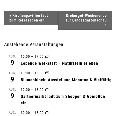
V
«
Kirchenpavillon lädt
Drehorgel-Wochenende
zum Reisesegen ein
zur Landesgartenschau
e
»
r
Anstehende Veranstaltungen
a
10:00
–
17:00
AUG.
n
9
Lebende Werkstatt – Naturstein erleben
s
10:00
–
18:00
AUG.
9
Blumenblock: Ausstellung Monoton & Vielfältig
t
10:00
–
18:00
AUG.
a
9
Gärtnermarkt lädt zum Shoppen & Genießen
l
ein
10:00
–
18:00
AUG.