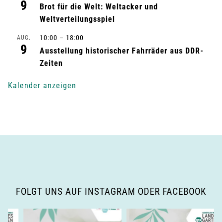
t
9
Brot für die Welt: Weltacker und
u
Weltverteilungsspiel
n
10:00
–
18:00
AUG.
9
Ausstellung historischer Fahrräder aus DDR-
g
Zeiten
-
Kalender anzeigen
N
a
v
i
g
FOLGT UNS AUF INSTAGRAM ODER FACEBOOK
a