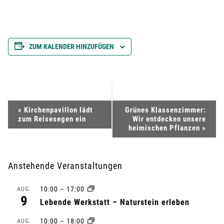
ZUM KALENDER HINZUFÜGEN
V
«
Kirchenpavillon lädt
Grünes Klassenzimmer:
zum Reisesegen ein
Wir entdecken unsere
e
heimischen Pflanzen
»
r
Anstehende Veranstaltungen
a
10:00
–
17:00
AUG.
n
9
Lebende Werkstatt – Naturstein erleben
s
10:00
–
18:00
AUG.