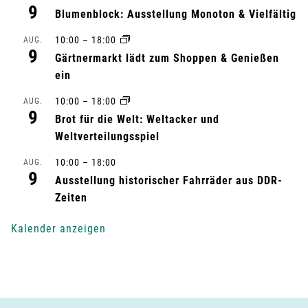
9
Blumenblock: Ausstellung Monoton & Vielfältig
t
10:00
–
18:00
AUG.
a
9
Gärtnermarkt lädt zum Shoppen & Genießen
l
ein
10:00
–
18:00
AUG.
t
9
Brot für die Welt: Weltacker und
u
Weltverteilungsspiel
n
10:00
–
18:00
AUG.
9
Ausstellung historischer Fahrräder aus DDR-
g
Zeiten
-
Kalender anzeigen
N
a