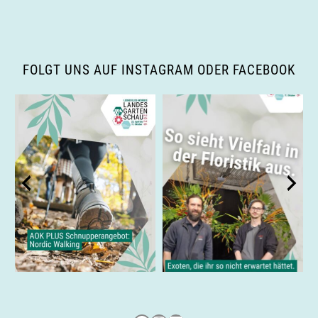
v
i
g
FOLGT UNS AUF INSTAGRAM ODER FACEBOOK
a
t
i
o
n