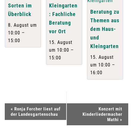
Sorten im
Kleingarten
Beratung zu
Überblick
: Fachliche
Themen aus
Beratung
8. August um
dem Haus-
vor Ort
–
10:00
und
15:00
15. August
Kleingarten
–
um 10:00
15. August
15:00
–
um 10:00
16:00
V
«
Ronja Forcher liest auf
Konzert mit
der Landesgartenschau
Kinderliedermacher
e
Mathi
»