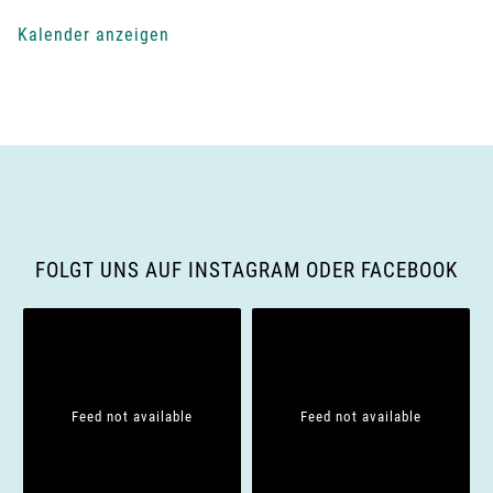
-
Kalender anzeigen
N
a
v
i
g
FOLGT UNS AUF INSTAGRAM ODER FACEBOOK
a
t
i
Feed not available
Feed not available
o