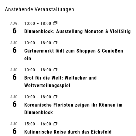
r
Anstehende Veranstaltungen
a
10:00
–
18:00
AUG.
n
6
Blumenblock: Ausstellung Monoton & Vielfältig
s
10:00
–
18:00
AUG.
6
Gärtnermarkt lädt zum Shoppen & Genießen
t
ein
a
10:00
–
18:00
AUG.
6
l
Brot für die Welt: Weltacker und
Weltverteilungsspiel
t
10:00
–
18:00
AUG.
6
u
Koreanische Floristen zeigen ihr Können im
Blumenblock
n
15:00
–
16:00
AUG.
6
g
Kulinarische Reise durch das Eichsfeld