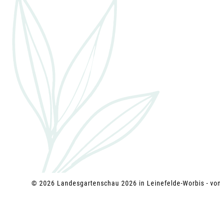
a
t
i
o
n
© 2026 Landesgartenschau 2026 in Leinefelde-Worbis - v