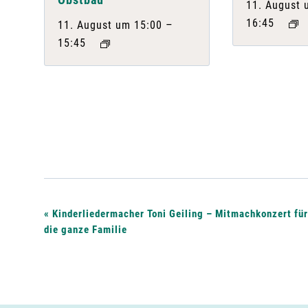
11. August 
16:45
–
11. August um 15:00
15:45
V
«
Kinderliedermacher Toni Geiling – Mitmachkonzert für
die ganze Familie
e
r