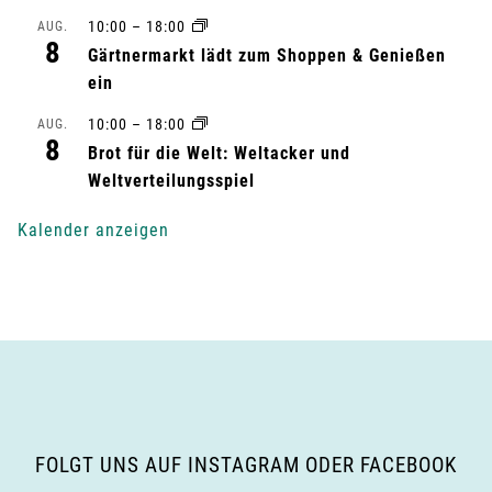
10:00
–
18:00
AUG.
l
8
Gärtnermarkt lädt zum Shoppen & Genießen
t
ein
u
10:00
–
18:00
AUG.
8
Brot für die Welt: Weltacker und
n
Weltverteilungsspiel
g
Kalender anzeigen
-
N
a
v
i
FOLGT UNS AUF INSTAGRAM ODER FACEBOOK