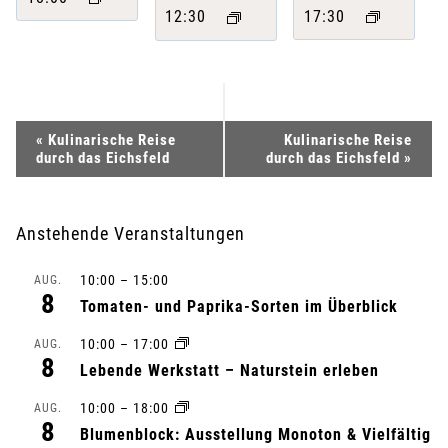
17:30
12:30
V
«
Kulinarische Reise
Kulinarische Reise
durch das Eichsfeld
durch das Eichsfeld
»
e
r
Anstehende Veranstaltungen
a
10:00
–
15:00
AUG.
8
n
Tomaten- und Paprika-Sorten im Überblick
10:00
–
17:00
s
AUG.
8
Lebende Werkstatt – Naturstein erleben
t
10:00
–
18:00
AUG.
8
a
Blumenblock: Ausstellung Monoton & Vielfältig