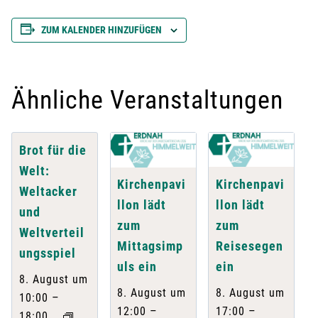
ZUM KALENDER HINZUFÜGEN
Ähnliche Veranstaltungen
Brot für die
Welt:
Kirchenpavi
Kirchenpavi
Weltacker
llon lädt
llon lädt
und
zum
zum
Weltverteil
Reisesegen
Mittagsimp
ungsspiel
ein
uls ein
8. August um
8. August um
8. August um
–
10:00
–
–
17:00
12:00
18:00