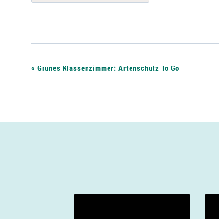
V
«
Grünes Klassenzimmer: Artenschutz To Go
e
r
a
n
s