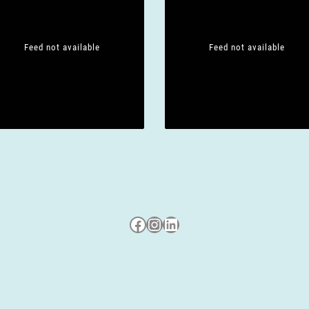
Feed not available
Feed not available
Besuche uns auf Facebook
Besuche uns auf Instagram
LinkedIn