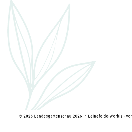
g
a
t
i
o
n
© 2026 Landesgartenschau 2026 in Leinefelde-Worbis - v