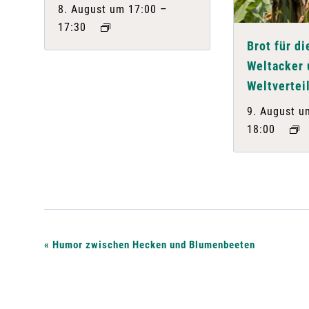
–
8. August um 17:00
17:30
Brot für di
Weltacker 
Weltvertei
9. August u
18:00
V
«
Humor zwischen Hecken und Blumenbeeten
e