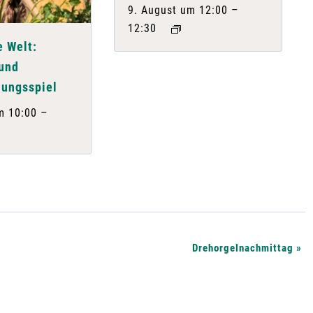
–
9. August um 12:00
12:30
e Welt:
und
lungsspiel
–
m 10:00
Drehorgelnachmittag
»