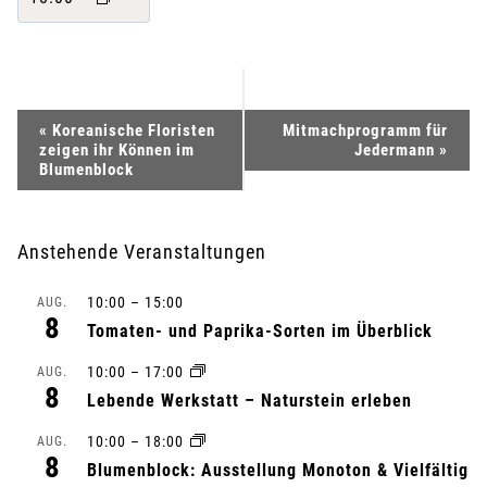
V
«
Koreanische Floristen
Mitmachprogramm für
zeigen ihr Können im
Jedermann
»
e
Blumenblock
r
Anstehende Veranstaltungen
a
10:00
–
15:00
AUG.
n
8
Tomaten- und Paprika-Sorten im Überblick
s
10:00
–
17:00
AUG.
8
Lebende Werkstatt – Naturstein erleben
t
10:00
–
18:00
AUG.
a
8
Blumenblock: Ausstellung Monoton & Vielfältig