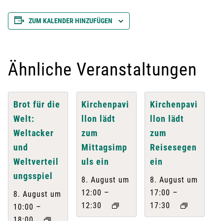
ZUM KALENDER HINZUFÜGEN
Ähnliche Veranstaltungen
Brot für die
Kirchenpavi
Kirchenpavi
Welt:
llon lädt
llon lädt
Weltacker
zum
zum
und
Mittagsimp
Reisesegen
Weltverteil
uls ein
ein
ungsspiel
8. August um
8. August um
–
–
12:00
17:00
8. August um
12:30
17:30
–
10:00
18:00