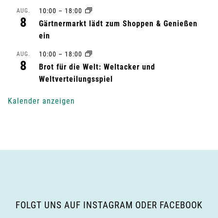
l
10:00
–
18:00
AUG.
8
Gärtnermarkt lädt zum Shoppen & Genießen
t
ein
u
10:00
–
18:00
AUG.
8
n
Brot für die Welt: Weltacker und
Weltverteilungsspiel
g
Kalender anzeigen
-
N
a
v
i
FOLGT UNS AUF INSTAGRAM ODER FACEBOOK
g