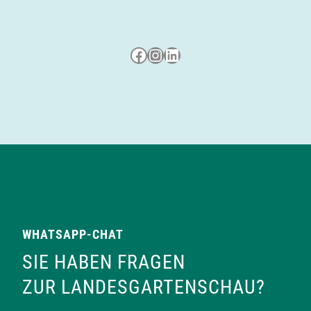
a
Besuche uns auf Facebook
Besuche uns auf Instagram
LinkedIn
t
i
o
n
WHATSAPP-CHAT
SIE HABEN FRAGEN
ZUR LANDESGARTENSCHAU?