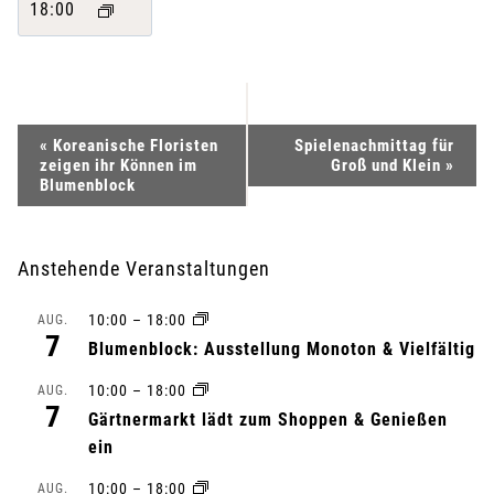
18:00
V
«
Koreanische Floristen
Spielenachmittag für
zeigen ihr Können im
Groß und Klein
»
e
Blumenblock
r
Anstehende Veranstaltungen
a
10:00
–
18:00
AUG.
n
7
Blumenblock: Ausstellung Monoton & Vielfältig
s
10:00
–
18:00
AUG.
7
Gärtnermarkt lädt zum Shoppen & Genießen
t
ein
a
10:00
–
18:00
AUG.