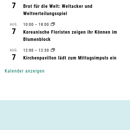
7
l
Brot für die Welt: Weltacker und
Weltverteilungsspiel
t
10:00
–
18:00
AUG.
7
u
Koreanische Floristen zeigen ihr Können im
Blumenblock
n
12:00
–
12:30
AUG.
7
g
Kirchenpavillon lädt zum Mittagsimpuls ein
-
Kalender anzeigen
N
a
v
i