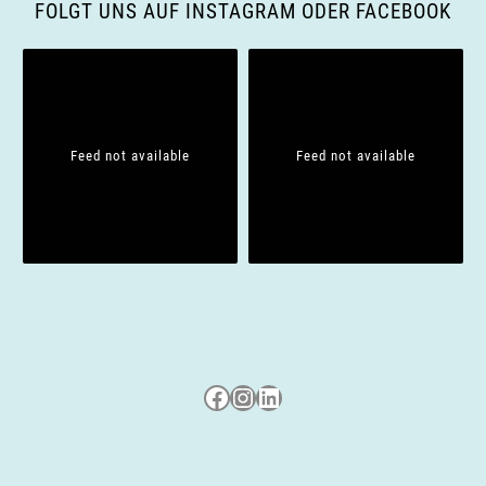
g
FOLGT UNS AUF INSTAGRAM ODER FACEBOOK
a
t
i
Feed not available
Feed not available
o
n
Besuche uns auf Facebook
Besuche uns auf Instagram
LinkedIn