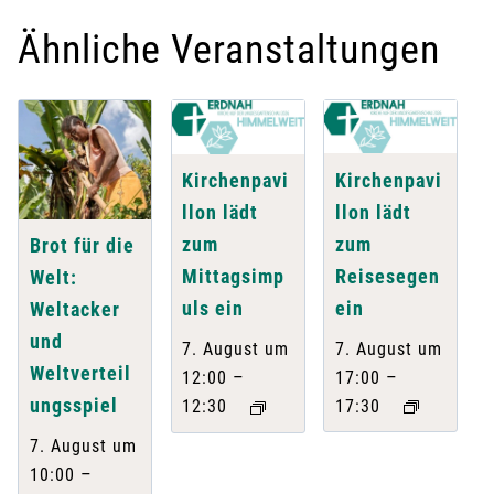
Ähnliche Veranstaltungen
Kirchenpavi
Kirchenpavi
llon lädt
llon lädt
zum
zum
Brot für die
Reisesegen
Mittagsimp
Welt:
ein
uls ein
Weltacker
und
7. August um
7. August um
Weltverteil
–
–
17:00
12:00
ungsspiel
17:30
12:30
7. August um
–
10:00