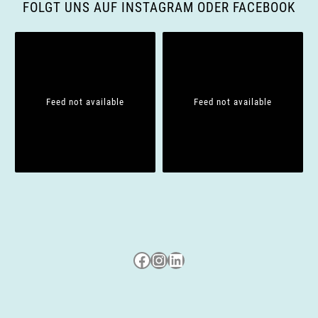
g
FOLGT UNS AUF INSTAGRAM ODER FACEBOOK
a
t
i
Feed not available
Feed not available
o
n
Besuche uns auf Facebook
Besuche uns auf Instagram
LinkedIn