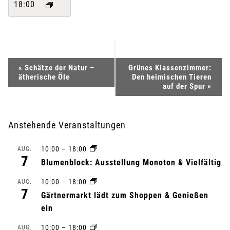
18:00
V
«
Schätze der Natur –
Grünes Klassenzimmer:
ätherische Öle
Den heimischen Tieren
e
auf der Spur
»
r
Anstehende Veranstaltungen
a
10:00
–
18:00
AUG.
n
7
Blumenblock: Ausstellung Monoton & Vielfältig
s
10:00
–
18:00
AUG.
7
Gärtnermarkt lädt zum Shoppen & Genießen
t
ein
a
10:00
–
18:00
AUG.