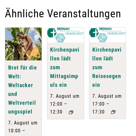
Ähnliche Veranstaltungen
Kirchenpavi
Kirchenpavi
llon lädt
llon lädt
zum
zum
Brot für die
Reisesegen
Mittagsimp
Welt:
ein
uls ein
Weltacker
und
7. August um
7. August um
Weltverteil
–
–
17:00
12:00
ungsspiel
17:30
12:30
7. August um
–
10:00