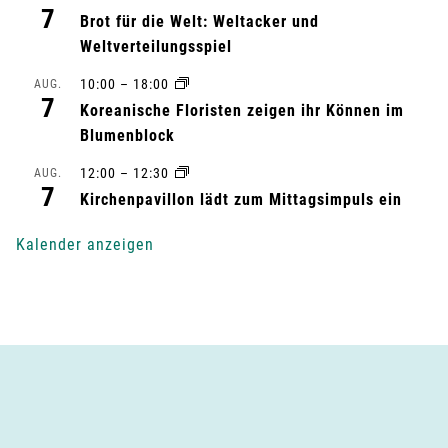
7
l
Brot für die Welt: Weltacker und
Weltverteilungsspiel
t
10:00
–
18:00
AUG.
7
u
Koreanische Floristen zeigen ihr Können im
Blumenblock
n
12:00
–
12:30
AUG.
7
g
Kirchenpavillon lädt zum Mittagsimpuls ein
-
Kalender anzeigen
N
a
v
i