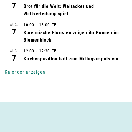
7
l
Brot für die Welt: Weltacker und
Weltverteilungsspiel
t
10:00
–
18:00
AUG.
7
u
Koreanische Floristen zeigen ihr Können im
Blumenblock
n
12:00
–
12:30
AUG.
7
g
Kirchenpavillon lädt zum Mittagsimpuls ein
-
Kalender anzeigen
N
a
v
i