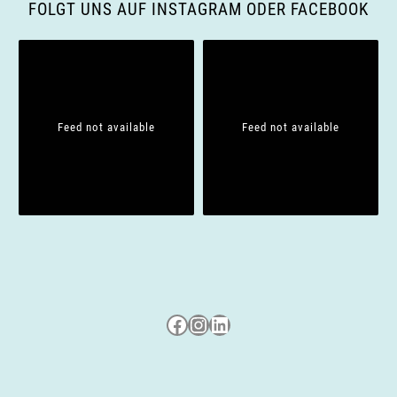
g
FOLGT UNS AUF INSTAGRAM ODER FACEBOOK
a
t
i
Feed not available
Feed not available
o
n
Besuche uns auf Facebook
Besuche uns auf Instagram
LinkedIn