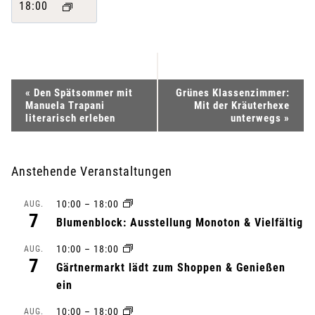
18:00
V
«
Den Spätsommer mit
Grünes Klassenzimmer:
Manuela Trapani
Mit der Kräuterhexe
e
literarisch erleben
unterwegs
»
r
Anstehende Veranstaltungen
a
10:00
–
18:00
AUG.
n
7
Blumenblock: Ausstellung Monoton & Vielfältig
s
10:00
–
18:00
AUG.
7
Gärtnermarkt lädt zum Shoppen & Genießen
t
ein
a
10:00
–
18:00
AUG.