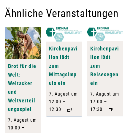
Ähnliche Veranstaltungen
Kirchenpavi
Kirchenpavi
llon lädt
llon lädt
zum
zum
Brot für die
Reisesegen
Mittagsimp
Welt:
ein
uls ein
Weltacker
und
7. August um
7. August um
Weltverteil
–
–
17:00
12:00
ungsspiel
17:30
12:30
7. August um
–
10:00