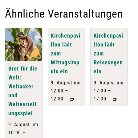
Ähnliche Veranstaltungen
Kirchenpavi
Kirchenpavi
llon lädt
llon lädt
zum
zum
Mittagsimp
Reisesegen
Brot für die
uls ein
ein
Welt:
9. August um
9. August um
Weltacker
–
–
12:00
17:00
und
12:30
17:30
Weltverteil
ungsspiel
9. August um
–
10:00