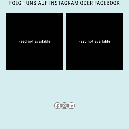
g
FOLGT UNS AUF INSTAGRAM ODER FACEBOOK
a
t
i
Feed not available
Feed not available
o
n
Besuche uns auf Facebook
Besuche uns auf Instagram
LinkedIn