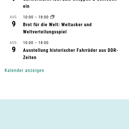
l
ein
10:00
–
18:00
AUG.
t
9
Brot für die Welt: Weltacker und
u
Weltverteilungsspiel
n
10:00
–
18:00
AUG.
9
Ausstellung historischer Fahrräder aus DDR-
g
Zeiten
-
Kalender anzeigen
N
a
v
i