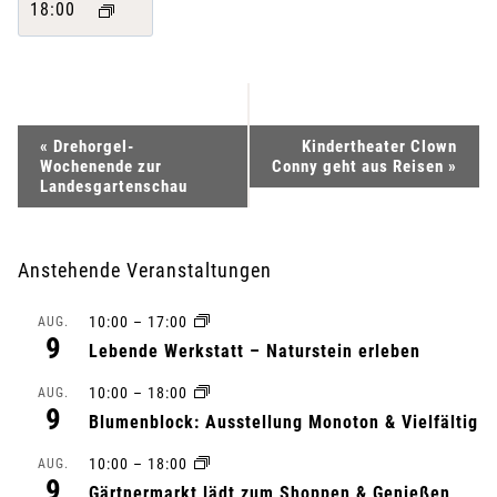
18:00
V
«
Drehorgel-
Kindertheater Clown
Wochenende zur
Conny geht aus Reisen
»
e
Landesgartenschau
r
Anstehende Veranstaltungen
a
10:00
–
17:00
AUG.
n
9
Lebende Werkstatt – Naturstein erleben
s
10:00
–
18:00
AUG.
9
Blumenblock: Ausstellung Monoton & Vielfältig
t
10:00
–
18:00
AUG.
a
9
Gärtnermarkt lädt zum Shoppen & Genießen