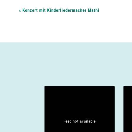
V
«
Konzert mit Kinderliedermacher Mathi
e
r
a
n
s
t
Feed not available
a