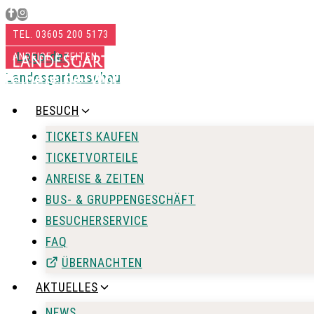
Zum
Inhalt
TEL. 03605 200 5173
springen
ANREISE & ZEITEN
BESUCH
TICKETS KAUFEN
TICKETVORTEILE
ANREISE & ZEITEN
BUS- & GRUPPENGESCHÄFT
BESUCHERSERVICE
FAQ
ÜBERNACHTEN
AKTUELLES
NEWS