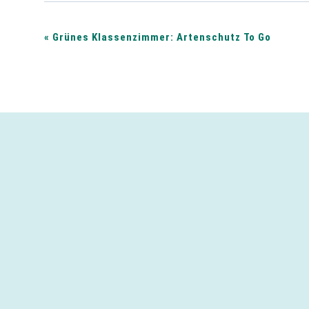
V
«
Grünes Klassenzimmer: Artenschutz To Go
e
r
a
n
s
t