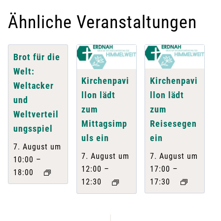
Ähnliche Veranstaltungen
Brot für die
Welt:
Kirchenpavi
Kirchenpavi
Weltacker
llon lädt
llon lädt
und
zum
zum
Weltverteil
Reisesegen
Mittagsimp
ungsspiel
ein
uls ein
7. August um
7. August um
7. August um
–
10:00
–
–
17:00
12:00
18:00
17:30
12:30