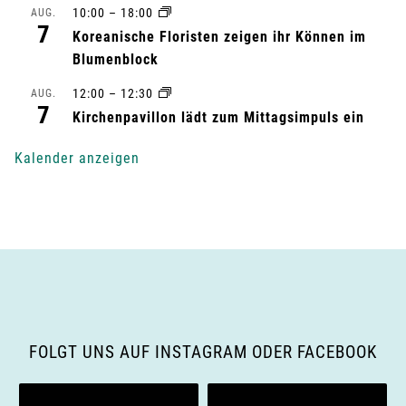
10:00
–
18:00
AUG.
u
7
Koreanische Floristen zeigen ihr Können im
n
Blumenblock
g
12:00
–
12:30
AUG.
7
Kirchenpavillon lädt zum Mittagsimpuls ein
-
Kalender anzeigen
N
a
v
i
g
FOLGT UNS AUF INSTAGRAM ODER FACEBOOK
a