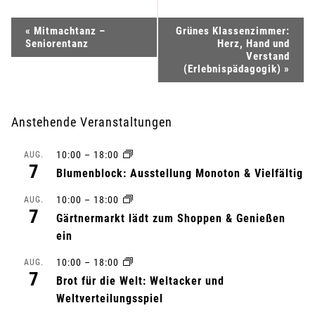
V
«
Mitmachtanz –
Grünes Klassenzimmer:
Seniorentanz
Herz, Hand und
e
Verstand
(Erlebnispädagogik)
»
r
a
Anstehende Veranstaltungen
n
10:00
–
18:00
AUG.
7
Blumenblock: Ausstellung Monoton & Vielfältig
s
10:00
–
18:00
AUG.
t
7
Gärtnermarkt lädt zum Shoppen & Genießen
ein
a
10:00
–
18:00
AUG.
l
7
Brot für die Welt: Weltacker und
t
Weltverteilungsspiel