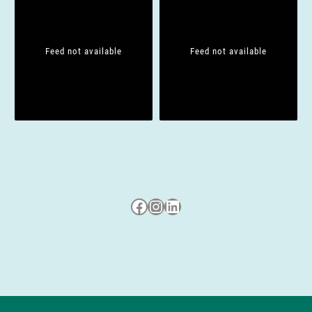
t
i
Feed not available
Feed not available
o
n
Besuche uns auf Facebook
Besuche uns auf Instagram
LinkedIn