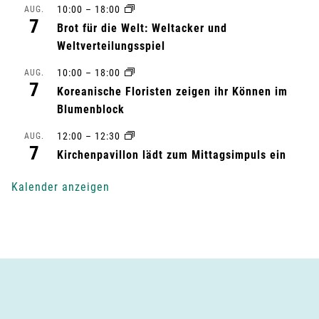
10:00
–
18:00
AUG.
l
7
Brot für die Welt: Weltacker und
t
Weltverteilungsspiel
10:00
–
18:00
AUG.
u
7
Koreanische Floristen zeigen ihr Können im
n
Blumenblock
g
12:00
–
12:30
AUG.
7
Kirchenpavillon lädt zum Mittagsimpuls ein
-
Kalender anzeigen
N
a
v
i