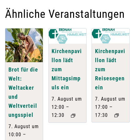
Ähnliche Veranstaltungen
Kirchenpavi
Kirchenpavi
llon lädt
llon lädt
zum
zum
Brot für die
Reisesegen
Mittagsimp
Welt:
ein
uls ein
Weltacker
und
7. August um
7. August um
Weltverteil
–
–
17:00
12:00
ungsspiel
17:30
12:30
7. August um
–
10:00