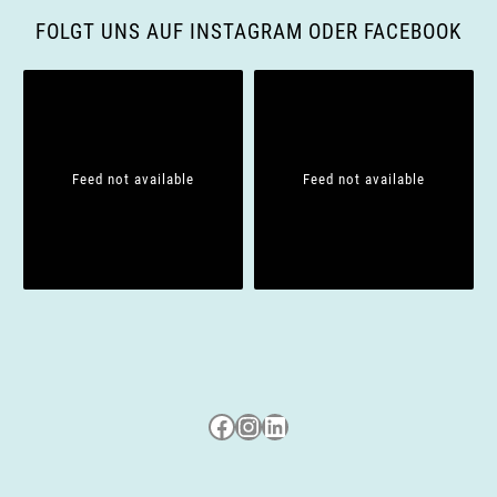
g
FOLGT UNS AUF INSTAGRAM ODER FACEBOOK
a
t
i
Feed not available
Feed not available
o
n
Besuche uns auf Facebook
Besuche uns auf Instagram
LinkedIn