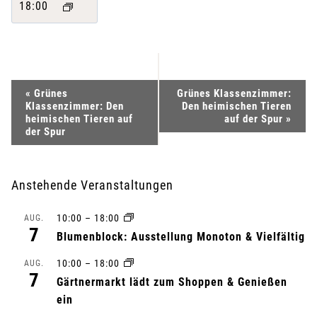
18:00
V
«
Grünes
Grünes Klassenzimmer:
Klassenzimmer: Den
Den heimischen Tieren
e
heimischen Tieren auf
auf der Spur
»
der Spur
r
a
Anstehende Veranstaltungen
n
10:00
–
18:00
AUG.
7
Blumenblock: Ausstellung Monoton & Vielfältig
s
10:00
–
18:00
AUG.
t
7
Gärtnermarkt lädt zum Shoppen & Genießen
ein
a