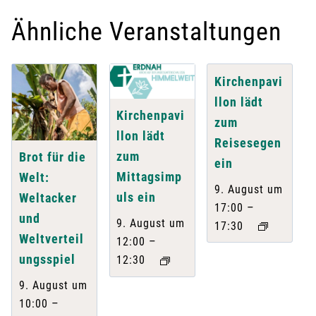
Ähnliche Veranstaltungen
Kirchenpavi
llon lädt
Kirchenpavi
zum
llon lädt
Reisesegen
zum
Brot für die
ein
Mittagsimp
Welt:
9. August um
uls ein
Weltacker
–
17:00
und
9. August um
17:30
Weltverteil
–
12:00
ungsspiel
12:30
9. August um
–
10:00