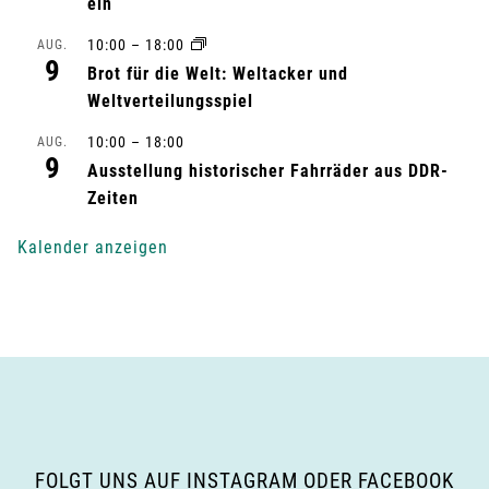
ein
l
10:00
–
18:00
AUG.
9
t
Brot für die Welt: Weltacker und
Weltverteilungsspiel
u
10:00
–
18:00
AUG.
9
n
Ausstellung historischer Fahrräder aus DDR-
Zeiten
g
Kalender anzeigen
-
N
a
v
i
FOLGT UNS AUF INSTAGRAM ODER FACEBOOK