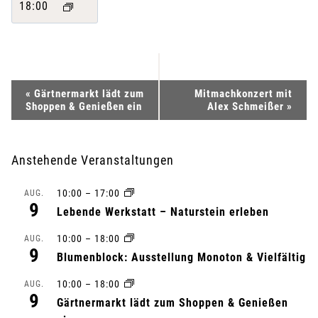
18:00
V
«
Gärtnermarkt lädt zum
Mitmachkonzert mit
Shoppen & Genießen ein
Alex Schmeißer
»
e
r
Anstehende Veranstaltungen
a
10:00
–
17:00
AUG.
9
n
Lebende Werkstatt – Naturstein erleben
10:00
–
18:00
s
AUG.
9
Blumenblock: Ausstellung Monoton & Vielfältig
t
10:00
–
18:00
AUG.
9
a
Gärtnermarkt lädt zum Shoppen & Genießen