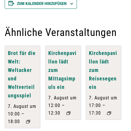
ZUM KALENDER HINZUFÜGEN
Ähnliche Veranstaltungen
Brot für die
Kirchenpavi
Kirchenpavi
Welt:
llon lädt
llon lädt
Weltacker
zum
zum
und
Mittagsimp
Reisesegen
Weltverteil
uls ein
ein
ungsspiel
7. August um
7. August um
–
–
12:00
17:00
7. August um
12:30
17:30
–
10:00
18:00