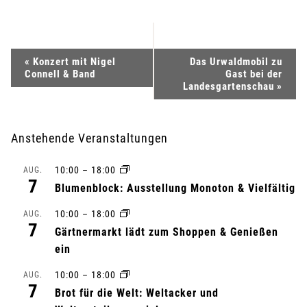
V
«
Konzert mit Nigel
Das Urwaldmobil zu
Connell & Band
Gast bei der
e
Landesgartenschau
»
r
Anstehende Veranstaltungen
a
10:00
–
18:00
AUG.
n
7
Blumenblock: Ausstellung Monoton & Vielfältig
s
10:00
–
18:00
AUG.
7
Gärtnermarkt lädt zum Shoppen & Genießen
t
ein
a
10:00
–
18:00
AUG.
7
l
Brot für die Welt: Weltacker und