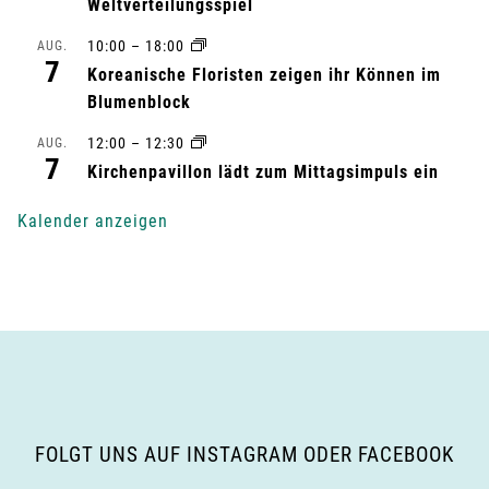
Weltverteilungsspiel
t
10:00
–
18:00
AUG.
7
u
Koreanische Floristen zeigen ihr Können im
Blumenblock
n
12:00
–
12:30
AUG.
7
g
Kirchenpavillon lädt zum Mittagsimpuls ein
-
Kalender anzeigen
N
a
v
i
g
FOLGT UNS AUF INSTAGRAM ODER FACEBOOK