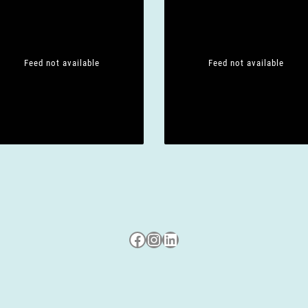
Feed not available
Feed not available
Besuche uns auf Facebook
Besuche uns auf Instagram
LinkedIn