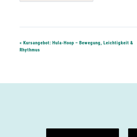
V
«
Kursangebot: Hula-Hoop – Bewegung, Leichtigkeit &
Rhythmus
e
r
a
n
s