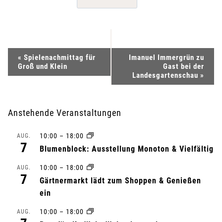
V
«
Spielenachmittag für
Imanuel Immergrün zu
Groß und Klein
Gast bei der
e
Landesgartenschau
»
r
Anstehende Veranstaltungen
a
10:00
–
18:00
AUG.
n
7
Blumenblock: Ausstellung Monoton & Vielfältig
s
10:00
–
18:00
AUG.
7
Gärtnermarkt lädt zum Shoppen & Genießen
t
ein
a
10:00
–
18:00
AUG.