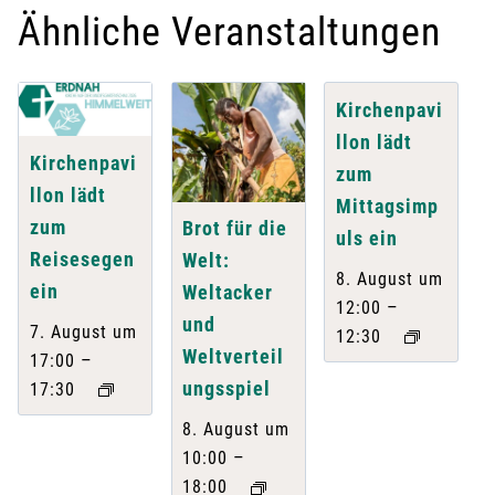
Ähnliche Veranstaltungen
Kirchenpavi
llon lädt
Kirchenpavi
zum
llon lädt
Mittagsimp
zum
Brot für die
uls ein
Reisesegen
Welt:
8. August um
ein
Weltacker
–
12:00
und
7. August um
12:30
Weltverteil
–
17:00
ungsspiel
17:30
8. August um
–
10:00
18:00