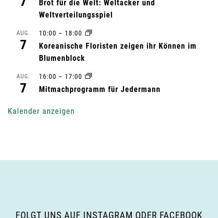
7
l
Brot für die Welt: Weltacker und
Weltverteilungsspiel
t
10:00
–
18:00
AUG.
7
u
Koreanische Floristen zeigen ihr Können im
Blumenblock
n
16:00
–
17:00
AUG.
7
g
Mitmachprogramm für Jedermann
-
Kalender anzeigen
N
a
v
i
g
FOLGT UNS AUF INSTAGRAM ODER FACEBOOK