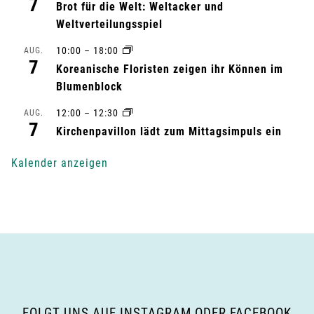
7
Brot für die Welt: Weltacker und
t
Weltverteilungsspiel
10:00
–
18:00
AUG.
u
7
Koreanische Floristen zeigen ihr Können im
n
Blumenblock
g
12:00
–
12:30
AUG.
7
Kirchenpavillon lädt zum Mittagsimpuls ein
-
Kalender anzeigen
N
a
v
i
g
FOLGT UNS AUF INSTAGRAM ODER FACEBOOK