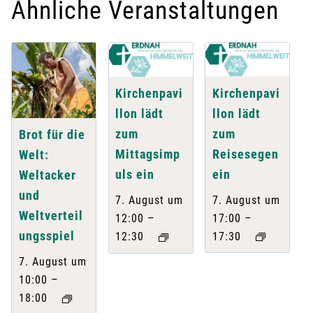
Ähnliche Veranstaltungen
Kirchenpavi
Kirchenpavi
llon lädt
llon lädt
zum
zum
Brot für die
Reisesegen
Mittagsimp
Welt:
ein
uls ein
Weltacker
und
7. August um
7. August um
Weltverteil
–
–
17:00
12:00
ungsspiel
17:30
12:30
7. August um
–
10:00
18:00