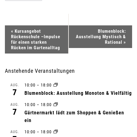
V
«
Kursangebot
Blumenblock:
Rückenschule –Impulse
Ausstellung Mystisch &
e
für einen starken
Rational
»
Rücken im Gartenalltag
r
a
Anstehende Veranstaltungen
n
10:00
–
18:00
AUG.
7
Blumenblock: Ausstellung Monoton & Vielfältig
s
10:00
–
18:00
AUG.
t
7
Gärtnermarkt lädt zum Shoppen & Genießen
ein
a
10:00
–
18:00
AUG.
l