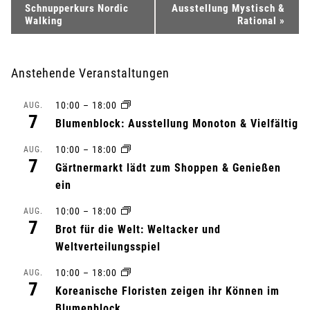
Schnupperkurs Nordic
Ausstellung Mystisch &
e
Walking
Rational
»
r
Anstehende Veranstaltungen
a
10:00
–
18:00
AUG.
n
7
Blumenblock: Ausstellung Monoton & Vielfältig
s
10:00
–
18:00
AUG.
7
Gärtnermarkt lädt zum Shoppen & Genießen
t
ein
a
10:00
–
18:00
AUG.
7
l
Brot für die Welt: Weltacker und
Weltverteilungsspiel
t
10:00
–
18:00
AUG.
7
u
Koreanische Floristen zeigen ihr Können im
Blumenblock