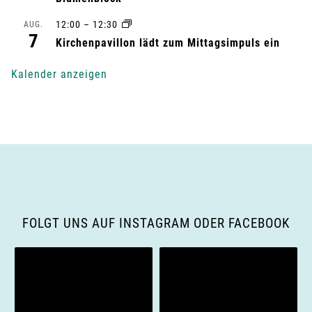
n
12:00
–
12:30
AUG.
7
g
Kirchenpavillon lädt zum Mittagsimpuls ein
-
Kalender anzeigen
N
a
v
i
g
FOLGT UNS AUF INSTAGRAM ODER FACEBOOK
a
t