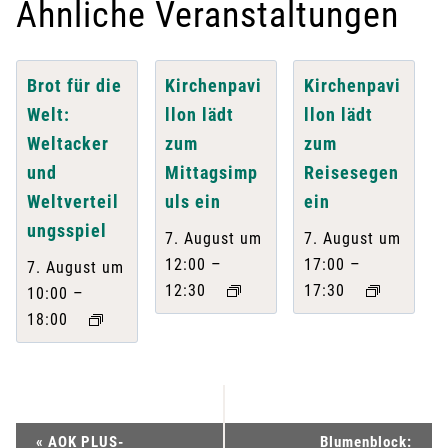
Ähnliche Veranstaltungen
Brot für die
Kirchenpavi
Kirchenpavi
Welt:
llon lädt
llon lädt
Weltacker
zum
zum
und
Mittagsimp
Reisesegen
Weltverteil
uls ein
ein
ungsspiel
7. August um
7. August um
–
–
12:00
17:00
7. August um
12:30
17:30
–
10:00
18:00
V
«
AOK PLUS-
Blumenblock: