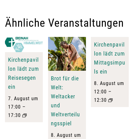
Ähnliche Veranstaltungen
Kirchenpavil
lon lädt zum
Kirchenpavil
Mittagsimpu
lon lädt zum
ls ein
Reisesegen
Brot für die
8. August um
ein
Welt:
–
12:00
Weltacker
7. August um
12:30
und
–
17:00
Weltverteilu
17:30
ngsspiel
8. August um