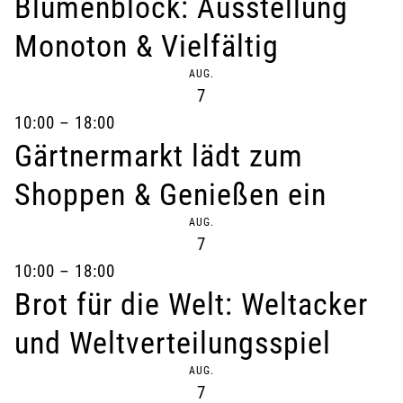
Blumenblock: Ausstellung
a
Monoton & Vielfältig
l
AUG.
t
7
10:00
–
18:00
u
Gärtnermarkt lädt zum
n
Shoppen & Genießen ein
g
AUG.
-
7
10:00
–
18:00
N
Brot für die Welt: Weltacker
a
und Weltverteilungsspiel
v
AUG.
7