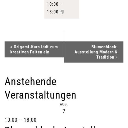
–
10:00
18:00
V
«
Origami-Kurs lädt zum
Blumenblock:
kreativen Falten ein
Ausstellung Modern &
e
Tradition
»
r
Anstehende
a
Veranstaltungen
n
AUG.
s
7
t
10:00
–
18:00