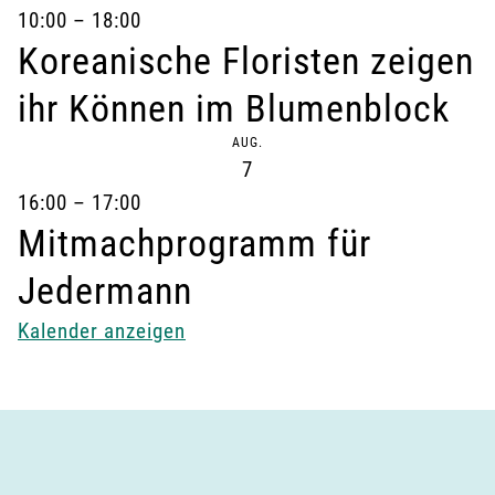
i
10:00
–
18:00
g
Koreanische Floristen zeigen
a
ihr Können im Blumenblock
t
AUG.
7
i
16:00
–
17:00
o
Mitmachprogramm für
n
Jedermann
Kalender anzeigen