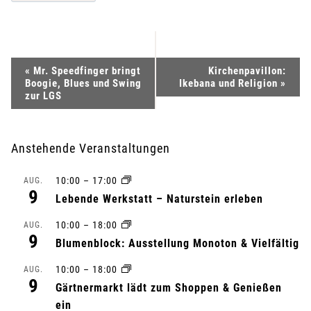
V
«
Mr. Speedfinger bringt
Kirchenpavillon:
Boogie, Blues und Swing
Ikebana und Religion
»
e
zur LGS
r
Anstehende Veranstaltungen
a
10:00
–
17:00
AUG.
n
9
Lebende Werkstatt – Naturstein erleben
s
10:00
–
18:00
AUG.
9
Blumenblock: Ausstellung Monoton & Vielfältig
t
10:00
–
18:00
AUG.
a
9
Gärtnermarkt lädt zum Shoppen & Genießen
l
ein