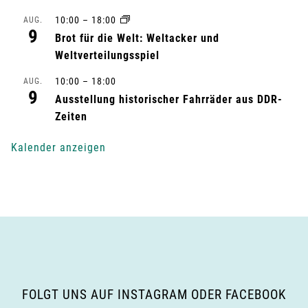
10:00
–
18:00
AUG.
t
9
Brot für die Welt: Weltacker und
u
Weltverteilungsspiel
n
10:00
–
18:00
AUG.
9
Ausstellung historischer Fahrräder aus DDR-
g
Zeiten
-
Kalender anzeigen
N
a
v
i
g
FOLGT UNS AUF INSTAGRAM ODER FACEBOOK