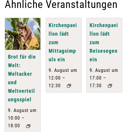
Ähnliche Veranstaltungen
Kirchenpavi
Kirchenpavi
llon lädt
llon lädt
zum
zum
Mittagsimp
Reisesegen
Brot für die
uls ein
ein
Welt:
9. August um
9. August um
Weltacker
–
–
12:00
17:00
und
12:30
17:30
Weltverteil
ungsspiel
9. August um
–
10:00
18:00