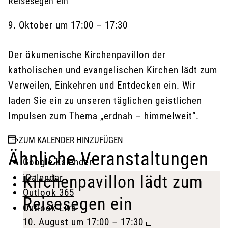
Reisesegen ein
9. Oktober
um
17:00
–
17:30
Der ökumenische Kirchenpavillon der
katholischen und evangelischen Kirchen lädt zum
Verweilen, Einkehren und Entdecken ein. Wir
laden Sie ein zu unseren täglichen geistlichen
Impulsen zum Thema „erdnah – himmelweit“.
ZUM KALENDER HINZUFÜGEN
Ähnliche Veranstaltungen
Google Kalender
iCalendar
Kirchenpavillon lädt zum
Outlook 365
Reisesegen ein
Outlook Live
10. August um 17:00
–
17:30